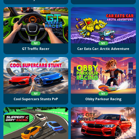
NY
NY
GT Traffic Racer
Car Eats Car: Arctic Adventure
NY
NY
Cool Supercars Stunts PvP
Obby Parkour Racing