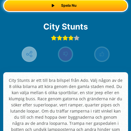
Spela Nu
City Stunts
City Stunts är ett till bra bilspel från Ado. Välj någon av de
8 olika bilarna att köra genom den gamla staden med. Du
kan välja mellan 6 olika sportbilar, en stor jeep eller en
klumpig buss. Race genom gatorna och gränderna när du
söker efter superloopar, vert ramper, quarter pipes och
lutande loopar. Om du träffar ramperna i rätt vinkel kan
du till och med hoppa över byggnaderna och genom
några av de andra looparna. Trampa ner gaspedalen i
botten och undvik lampposterna och andra hinder som