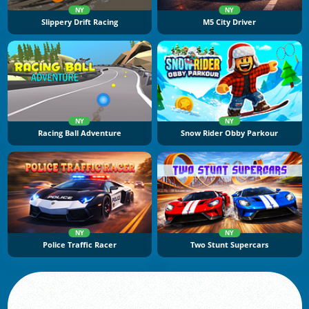
NY
NY
Slippery Drift Racing
M5 City Driver
NY
NY
Racing Ball Adventure
Snow Rider Obby Parkour
NY
NY
Police Traffic Racer
Two Stunt Supercars