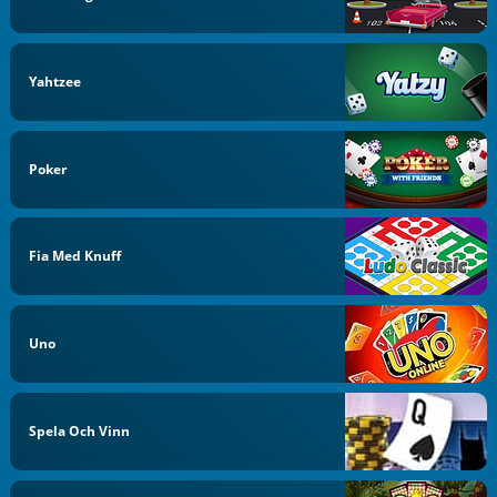
Yahtzee
Poker
Fia Med Knuff
Uno
Spela Och Vinn