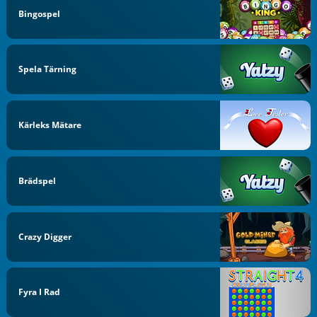
Bingospel
Spela Tärning
Kärleks Mätare
Brädspel
Crazy Digger
Fyra I Rad