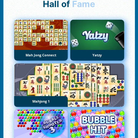
Hall of
Fame
Mah Jong Connect
Yatzy
Mahjong 1