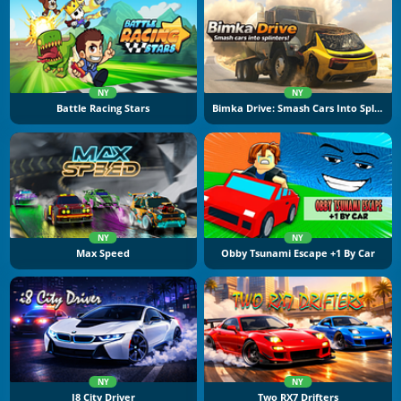
NY
NY
Battle Racing Stars
Bimka Drive: Smash Cars Into Splinters
NY
NY
Max Speed
Obby Tsunami Escape +1 By Car
NY
NY
I8 City Driver
Two RX7 Drifters