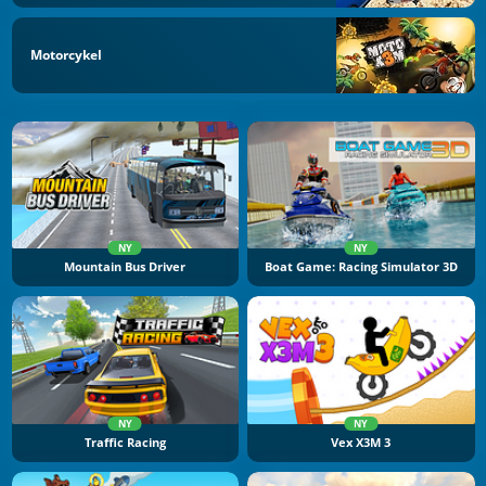
Motorcykel
NY
NY
Mountain Bus Driver
Boat Game: Racing Simulator 3D
NY
NY
Traffic Racing
Vex X3M 3