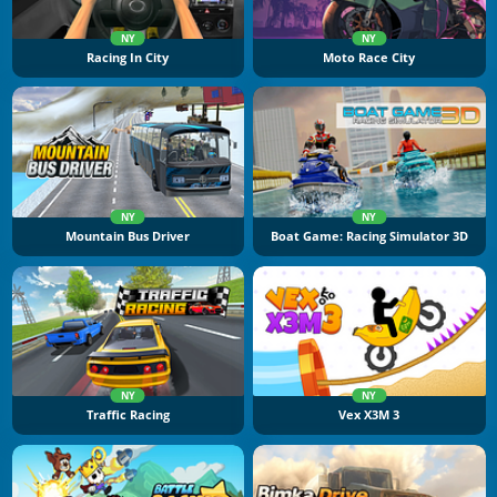
NY
NY
Racing In City
Moto Race City
NY
NY
Mountain Bus Driver
Boat Game: Racing Simulator 3D
NY
NY
Traffic Racing
Vex X3M 3