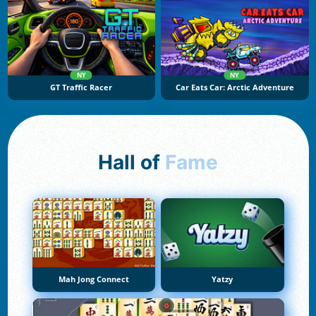
NY
NY
GT Traffic Racer
Car Eats Car: Arctic Adventure
Hall of
Fame
Mah Jong Connect
Yatzy