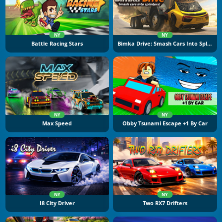
NY
NY
Battle Racing Stars
Bimka Drive: Smash Cars Into Splinters
NY
NY
Max Speed
Obby Tsunami Escape +1 By Car
NY
NY
I8 City Driver
Two RX7 Drifters