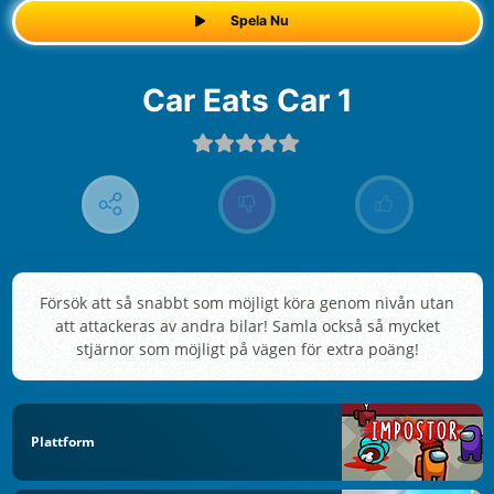
Spela Nu
Car Eats Car 1
Försök att så snabbt som möjligt köra genom nivån utan
att attackeras av andra bilar! Samla också så mycket
stjärnor som möjligt på vägen för extra poäng!
Plattform