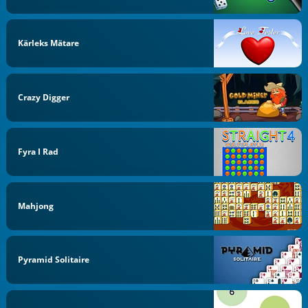
Kärleks Mätare
Crazy Digger
Fyra I Rad
Mahjong
Pyramid Solitaire