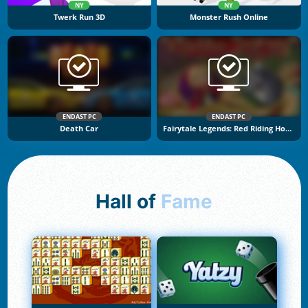
NY
NY
Twerk Run 3D
Monster Rush Online
ENDAST PC
ENDAST PC
Death Car
Fairytale Legends: Red Riding Hood Reel
Hall of
Fame