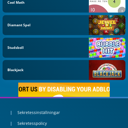
Cool Math
Diamant Spel
Studsboll
Blackjack
Sekretessinställningar
Sekretesspolicy