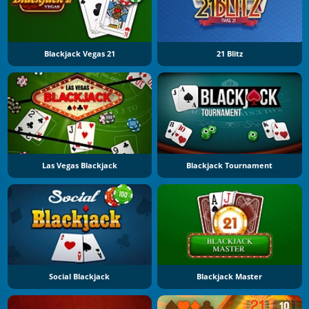
Blackjack Vegas 21
21 Blitz
Las Vegas Blackjack
Blackjack Tournament
Social Blackjack
Blackjack Master