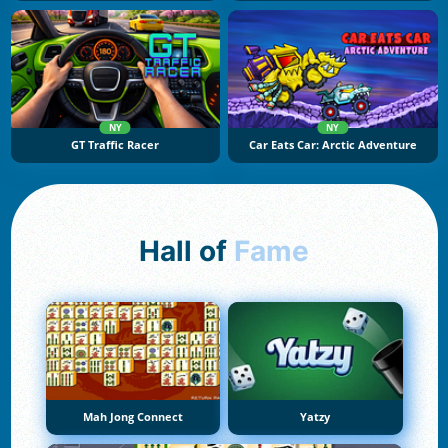
NY
NY
GT Traffic Racer
Car Eats Car: Arctic Adventure
Hall of
Fame
Mah Jong Connect
Yatzy