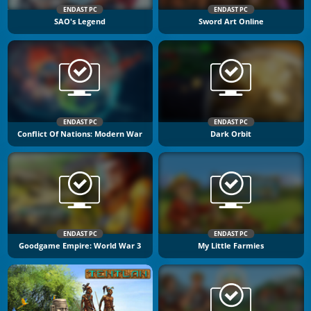
ENDAST PC
ENDAST PC
SAO's Legend
Sword Art Online
ENDAST PC
ENDAST PC
Conflict Of Nations: Modern War
Dark Orbit
ENDAST PC
ENDAST PC
Goodgame Empire: World War 3
My Little Farmies