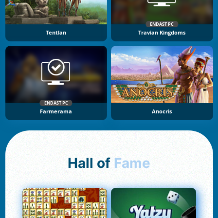
ENDAST PC
Tentlan
Travian Kingdoms
ENDAST PC
Farmerama
Anocris
Hall of
Fame