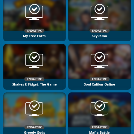
ENDAST PC
ENDAST PC
My Free Farm
SkyRama
ENDAST PC
ENDAST PC
Shakes & Fidget: The Game
Soul Calibur Online
ENDAST PC
ENDAST PC
Greedy Gods
Mafia Battle