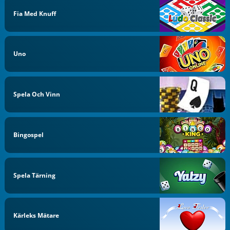
Fia Med Knuff
Uno
Spela Och Vinn
Bingospel
Spela Tärning
Kärleks Mätare