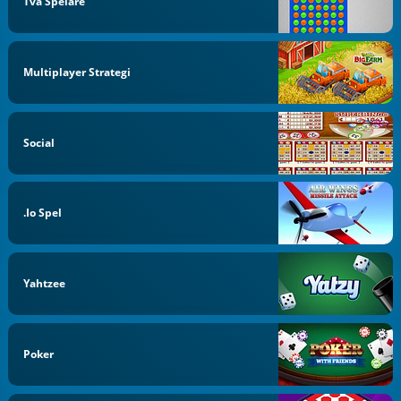
Två Spelare
Multiplayer Strategi
Social
.io Spel
Yahtzee
Poker